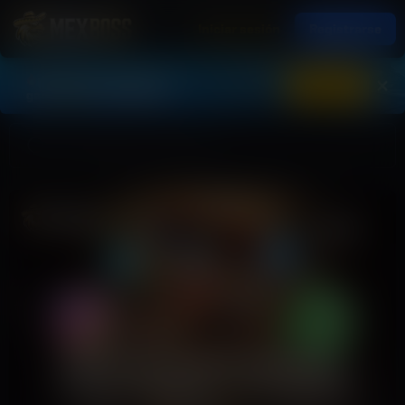
Iniciar sesión
Registrarse
¡Sé agente de MexBoss y
Más
gana
$35
por invitación!
Buscar juegos o proveedores